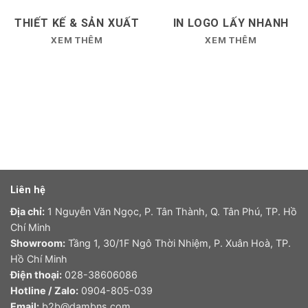
THIẾT KẾ & SẢN XUẤT
IN LOGO LẤY NHANH
XEM THÊM
XEM THÊM
Liên hệ
Địa chỉ:
1 Nguyễn Văn Ngọc, P. Tân Thành, Q. Tân Phú, TP. Hồ
Chí Minh
Showroom:
Tầng 1, 30/1F Ngô Thời Nhiệm, P. Xuân Hoà, TP.
Hồ Chí Minh
Điện thoại:
028-38606086
Hotline / Zalo:
0904-805-039
Email:
b2b@dambns.com