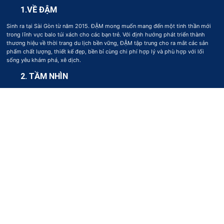
1.VỀ ĐẬM
Sinh ra tại Sài Gòn từ năm 2015. ĐẬM mong muốn mang đến một tinh thần mới
trong lĩnh vực balo túi xách cho các bạn trẻ. Với định hướng phát triển thành
thương hiệu về thời trang du lịch bền vững, ĐẬM tập trung cho ra mắt các sản
phẩm chất lượng, thiết kế đẹp, bền bỉ cùng chi phí hợp lý và phù hợp với lối
sống yêu khám phá, xê dịch.
2. TẦM NHÌN
Trở thành thương hiệu Việt Nam được tin dùng trong nước lẫn quốc tế, thông qua
sản phẩm và dịch vụ mang tính bền vững cao. Hỗ trợ phục hồi, bảo tồn, phát
triển thiên nhiên và văn hóa truyền thống địa phương.
3. SỨ MỆNH
Tạo ra không chỉ sản phẩm, mà là nhận thức. ĐẬM mong muốn nâng tầm đời
sống tinh thần, tri thức thông qua tăng trải nghiệm sống cho các bạn trẻ. Đem lại
cho bạn tình yêu dành cho văn hóa và đất nước Việt Nam. Giúp bạn tìm được sự
cân bằng cho tinh thần, cuộc sống thông qua niềm vui của những chuyến đi
khám phá dọc miền đất nước.