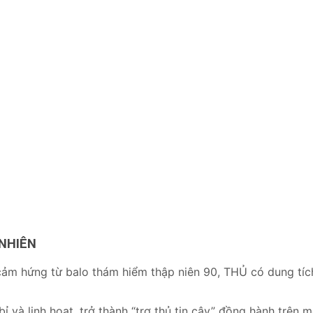
 NHIÊN
cảm hứng từ balo thám hiểm thập niên 90, THỦ có dung tích
 và linh hoạt, trở thành “trợ thủ tin cậy” đồng hành trên m