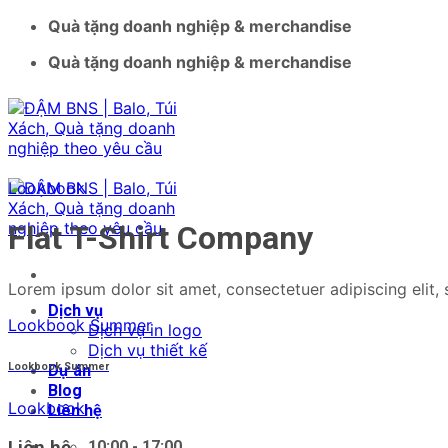
Bỏ
Quà tặng doanh nghiệp & merchandise
qua
Quà tặng doanh nghiệp & merchandise
nội
dung
Lookbook
Flat T-Shirt Company
Lorem ipsum dolor sit amet, consectetuer adipiscing elit
Dịch vụ
Lookbook Summer
Dịch vụ in logo
Dịch vụ thiết kế
Lookbook Summer
Dự án
Blog
Lookbook
Liên hệ
Liên hệ
10:00 - 17:00