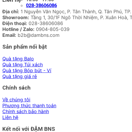
028-38606086
Địa chỉ:
1 Nguyễn Văn Ngọc, P. Tân Thành, Q. Tân Phú, TP.
Showroom:
Tầng 1, 30/1F Ngô Thời Nhiệm, P. Xuân Hoà, 
Điện thoại:
028-38606086
Hotline / Zalo:
0904-805-039
Email:
b2b@dambns.com
Sản phẩm nổi bật
Quà tặng Balo
Quà tặng Túi xách
Quà tặng Bóp bút - Ví
Quà tặng giá rẻ
Chính sách
Về chúng tôi
Phương thức thanh toán
Chính sách bảo hành
Liên hệ
Kết nối với ĐẬM BNS