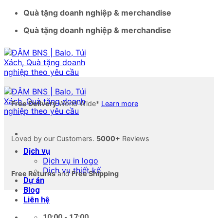
Bỏ
Quà tặng doanh nghiệp & merchandise
qua
Quà tặng doanh nghiệp & merchandise
nội
dung
Free Delivery
World Wide*
Learn more
Loved by our Customers.
5000+
Reviews
Dịch vụ
Dịch vụ in logo
Dịch vụ thiết kế
Free Returns
and
Free Shipping
Dự án
Blog
Liên hệ
10:00 - 17:00