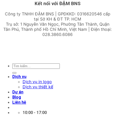
Kết nối với ĐẬM BNS
Công ty TNHH ĐẬM BNS | GPĐKKD: 0316620546 cấp
tại Sở KH & ĐT TP. HCM
Trụ sở: 1 Nguyễn Văn Ngọc, Phường Tân Thành, Quận
Tân Phú, Thành phố Hồ Chí Minh, Việt Nam | Điện thoại:
028.3860.6086
Tìm
kiếm:
Dịch vụ
Dịch vụ in logo
Dịch vụ thiết kế
Dự án
Blog
Liên hệ
10:00 - 17:00