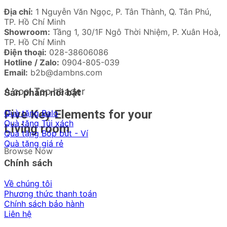
Địa chỉ:
1 Nguyễn Văn Ngọc, P. Tân Thành, Q. Tân Phú,
TP. Hồ Chí Minh
Showroom:
Tầng 1, 30/1F Ngô Thời Nhiệm, P. Xuân Hoà,
TP. Hồ Chí Minh
Điện thoại:
028-38606086
Hotline / Zalo:
0904-805-039
Email:
b2b@dambns.com
A cool Top header
Sản phẩm nổi bật
Five Key Elements for your
Quà tặng Balo
Quà tặng Túi xách
Living room
Quà tặng Bóp bút - Ví
Quà tặng giá rẻ
Browse Now
Chính sách
Về chúng tôi
Phương thức thanh toán
Chính sách bảo hành
Liên hệ