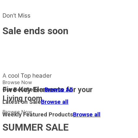
Don’t Miss
Sale ends soon
A cool Top header
Browse Now
Five Key Elements for your
Our BestSellers
Browse All
Living room
Latest on Sale
Browse all
Browse Now
Weekly Featured Products
Browse all
SUMMER SALE