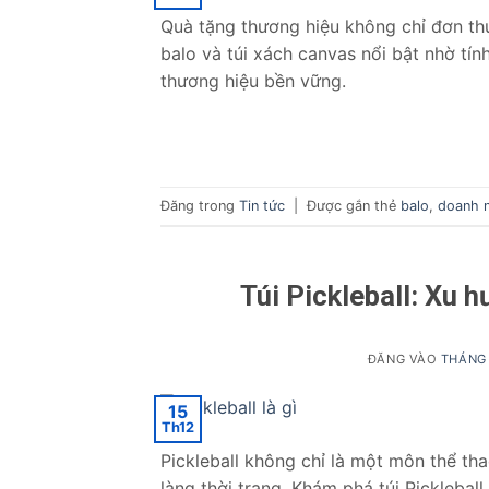
Quà tặng thương hiệu không chỉ đơn th
balo và túi xách canvas nổi bật nhờ tí
thương hiệu bền vững.
Đăng trong
Tin tức
|
Được gắn thẻ
balo
,
doanh 
Túi Pickleball: Xu 
ĐĂNG VÀO
THÁNG 
15
Th12
Pickleball không chỉ là một môn thể t
làng thời trang. Khám phá túi Pickleball