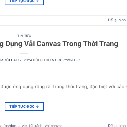
TIẾP TỤC ĐỌC
→
Để lại bình
TIN TỨC
g Dụng Vải Canvas Trong Thời Trang
MƯỜI HAI 12, 2024
BỞI
CONTENT COPYWRITER
t, được ứng dụng rộng rãi trong thời trang, đặc biệt với các 
TIẾP TỤC ĐỌC
→
u
,
fashion
,
style
,
túi xách
,
vải canvas
Để lại bình