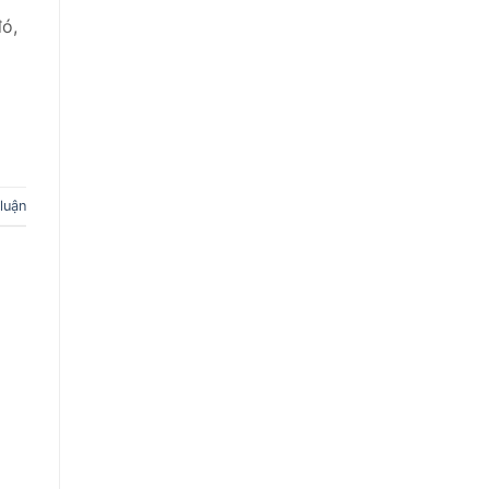
đó,
 luận