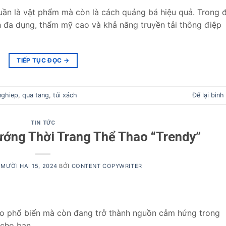
uần là vật phẩm mà còn là cách quảng bá hiệu quả. Trong 
nh đa dụng, thẩm mỹ cao và khả năng truyền tải thông điệp
TIẾP TỤC ĐỌC
→
nghiep
,
qua tang
,
túi xách
Để lại bình
TIN TỨC
hướng Thời Trang Thể Thao “Trendy”
MƯỜI HAI 15, 2024
BỞI
CONTENT COPYWRITER
hao phổ biến mà còn đang trở thành nguồn cảm hứng trong
 cho bạn.