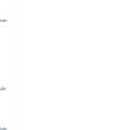
 luận
sản
 luận