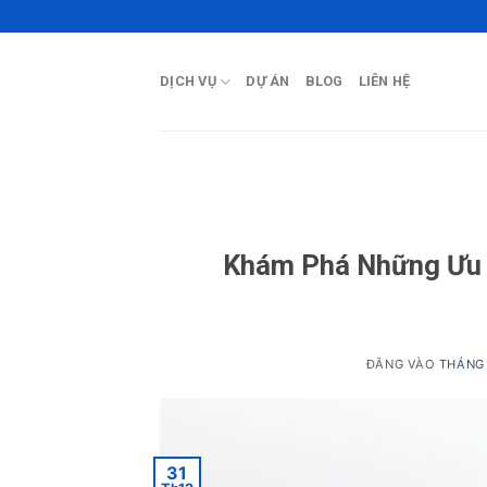
Bỏ
qua
nội
DỊCH VỤ
DỰ ÁN
BLOG
LIÊN HỆ
dung
Khám Phá Những Ưu 
ĐĂNG VÀO
THÁNG 
31