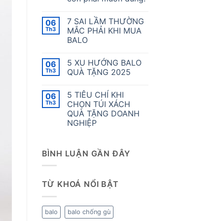
7 SAI LẦM THƯỜNG
06
Th3
MẮC PHẢI KHI MUA
BALO
5 XU HƯỚNG BALO
06
Th3
QUÀ TẶNG 2025
5 TIÊU CHÍ KHI
06
Th3
CHỌN TÚI XÁCH
QUÀ TẶNG DOANH
NGHIỆP
BÌNH LUẬN GẦN ĐÂY
TỪ KHOÁ NỔI BẬT
balo
balo chống gù