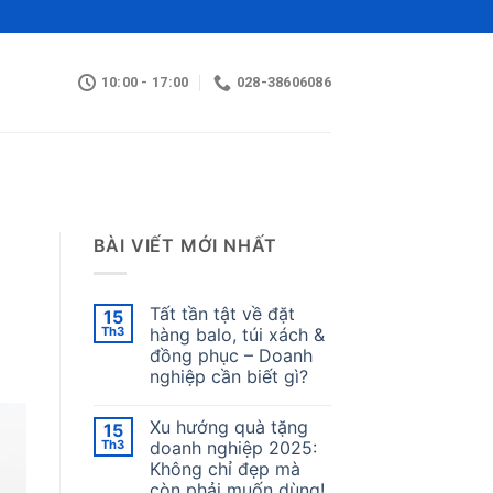
10:00 - 17:00
028-38606086
BÀI VIẾT MỚI NHẤT
Tất tần tật về đặt
15
Th3
hàng balo, túi xách &
đồng phục – Doanh
nghiệp cần biết gì?
Xu hướng quà tặng
15
Th3
doanh nghiệp 2025:
Không chỉ đẹp mà
còn phải muốn dùng!