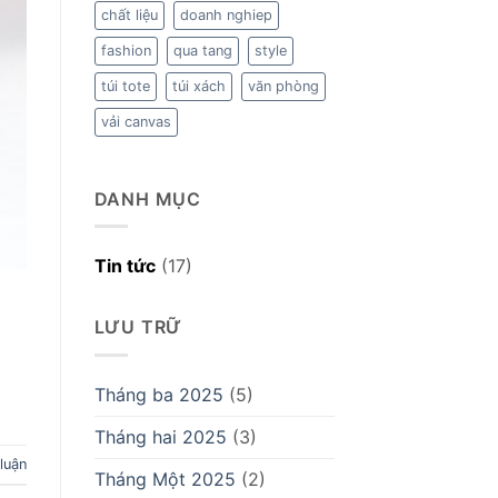
chất liệu
doanh nghiep
fashion
qua tang
style
túi tote
túi xách
văn phòng
vải canvas
DANH MỤC
Tin tức
(17)
LƯU TRỮ
Tháng ba 2025
(5)
Tháng hai 2025
(3)
 luận
Tháng Một 2025
(2)