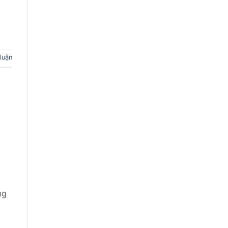
 luận
ng