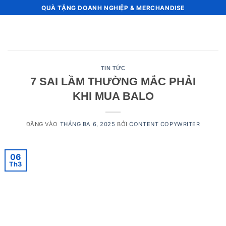
Bỏ
QUÀ TẶNG DOANH NGHIỆP & MERCHANDISE
qua
nội
dung
TIN TỨC
7 SAI LẦM THƯỜNG MẮC PHẢI KHI
MUA BALO
ĐĂNG VÀO
THÁNG BA 6, 2025
BỞI
CONTENT COPYWRITER
06
Th3